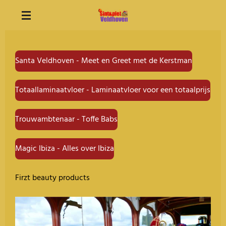
Ga
direct
naar
de
Santa Veldhoven - Meet en Greet met de Kerstman
hoofdinhoud
Totaallaminaatvloer - Laminaatvloer voor een totaalprijs
Trouwambtenaar - Toffe Babs
Magic Ibiza - Alles over Ibiza
Firzt beauty products